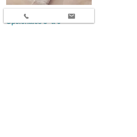
Opcionales 3º a 6º
Primaria
Este es un párrafo. Haz clic en Editar
texto o doble clic en el cuadro de
texto para editarlo. Asegúrate de
agregar cualquier información
relevante que quieras compartir con
tus visitantes.