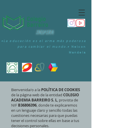
INSPIRA
«La educación es el arma más poderosa
para cambiar el mundo.»
Nelson
Mandela
Bienvenida/o a la
POLÍTICA DE COOKIES
de la página web de la entidad
COLEGIO
ACADEMIA BARREIRO S. L
, provista de
NIF
B36806396
, donde te explicaremos
en un lenguaje claro y sencillo todas las
cuestiones necesarias para que puedas
tener el control sobre ellas en base a tus
decisiones personales.